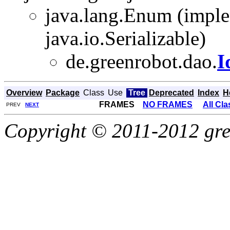
java.lang.Enum
(imple
java.io.Serializable)
de.greenrobot.dao.
I
Overview
Package
Class
Use
Tree
Deprecated
Index
H
FRAMES
NO FRAMES
All Cl
PREV
NEXT
Copyright © 2011-2012 gree