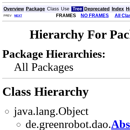
Overview
Package
Class
Use
Tree
Deprecated
Index
H
FRAMES
NO FRAMES
All Cl
PREV
NEXT
Hierarchy For Pac
Package Hierarchies:
All Packages
Class Hierarchy
java.lang.Object
de.greenrobot.dao.
Abs